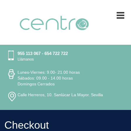
955 113 067 - 654 722 722
Llámanos
Lunes-Viernes: 9.00- 21.00 horas
Sábados: 09.00 - 14.00 horas
Domingos Cerrados
Calle Herreros, 10. Sanlúcar La Mayor. Sevilla
Checkout